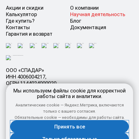
Акции и скидки
О компании
Калькулятор
Научная деятельность
Где купить?
Блог
Контакты
Документация
Гарантия и возврат
ООО «СПАДАР»
ИНН 4006004217,
ОГРН 1144024000020,
Адрес: Россия, Калужская область, г. Жиздра, ул.
Мы используем файлы cookie для корректной
Шмидта, д. 73
работы сайта и аналитики.
Аналитические cookie — Яндекс.Метрика, включаются
Пользовательское соглашение
только с вашего согласия.
Политика конфиденциальности
Обязательные cookie — необходимы для работы сайта.
Согласие на получение рекламных сообщений
Настройки cookie
Принять все
Политика использования Cookie
© СПАДАР
2026
. Все права защищены.
Только обязательные