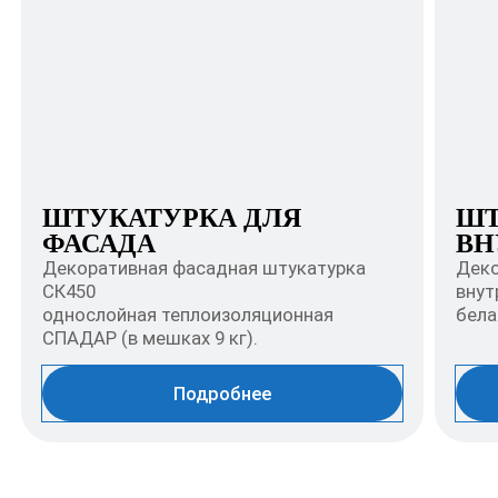
ШТУКАТУРКА ДЛЯ
ШТ
ФАСАДА
ВН
Декоративная фасадная штукатурка
Деко
СК450
внут
однослойная теплоизоляционная
бела
СПАДАР (в мешках 9 кг).
Подробнее